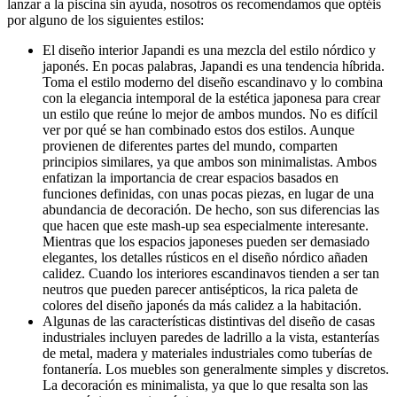
lanzar a la piscina sin ayuda, nosotros os recomendamos que optéis
por alguno de los siguientes estilos:
El diseño interior Japandi es una mezcla del estilo nórdico y
japonés. En pocas palabras, Japandi es una tendencia híbrida.
Toma el estilo moderno del diseño escandinavo y lo combina
con la elegancia intemporal de la estética japonesa para crear
un estilo que reúne lo mejor de ambos mundos. No es difícil
ver por qué se han combinado estos dos estilos. Aunque
provienen de diferentes partes del mundo, comparten
principios similares, ya que ambos son minimalistas. Ambos
enfatizan la importancia de crear espacios basados en
funciones definidas, con unas pocas piezas, en lugar de una
abundancia de decoración. De hecho, son sus diferencias las
que hacen que este mash-up sea especialmente interesante.
Mientras que los espacios japoneses pueden ser demasiado
elegantes, los detalles rústicos en el diseño nórdico añaden
calidez. Cuando los interiores escandinavos tienden a ser tan
neutros que pueden parecer antisépticos, la rica paleta de
colores del diseño japonés da más calidez a la habitación.
Algunas de las características distintivas del diseño de casas
industriales incluyen paredes de ladrillo a la vista, estanterías
de metal, madera y materiales industriales como tuberías de
fontanería. Los muebles son generalmente simples y discretos.
La decoración es minimalista, ya que lo que resalta son las