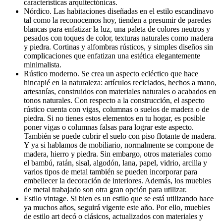
características arquitectónicas.
Nórdico. Las habitaciones diseñadas en el estilo escandinavo
tal como la reconocemos hoy, tienden a presumir de paredes
blancas para enfatizar la luz, una paleta de colores neutros y
pesados ​​con toques de color, texturas naturales como madera
y piedra. Cortinas y alfombras rústicos, y simples diseños sin
complicaciones que enfatizan una estética elegantemente
minimalista.
Rústico moderno. Se crea un aspecto ecléctico que hace
hincapié en la naturaleza: artículos reciclados, hechos a mano,
artesanías, construidos con materiales naturales o acabados en
tonos naturales. Con respecto a la construcción, el aspecto
rústico cuenta con vigas, columnas o suelos de madera o de
piedra. Si no tienes estos elementos en tu hogar, es posible
poner vigas o columnas falsas para lograr este aspecto.
También se puede cubrir el suelo con piso flotante de madera.
Y ya si hablamos de mobiliario, normalmente se compone de
madera, hierro y piedra. Sin embargo, otros materiales como
el bambú, ratán, sisal, algodón, lana, papel, vidrio, arcilla y
varios tipos de metal también se pueden incorporar para
embellecer la decoración de interiores. Además, los muebles
de metal trabajado son otra gran opción para utilizar.
Estilo vintage. Si bien es un estilo que se está utilizando hace
ya muchos años, seguirá vigente este año. Por ello, muebles
de estilo art decó o clásicos, actualizados con materiales y