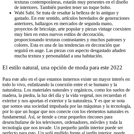
texturas contemporáneas, estarán muy presentes en el diseño
de interiores. También pueden tener un toque boho.
Wabi Sabi. Se trata de resaltar la belleza de lo antiguo y
gastado. En este sentido, artículos heredados de generaciones
anteriores, hallazgos en mercados de segunda mano,
proyectos de bricolaje, arte popular y piezas vintage coexisten
muy bien en estos nuevos estilos de decoración,
proporcionando texturas contrastantes y muchos patrones y
colores. Esta es una de las tendencias en decoración que
seguirá en auge. Las piezas con aspecto desgastado añaden
mucha textura y personalidad a una habitación.
El estilo natural, una opción de moda para este 2022
Para este año en el que estamos inmersos existe un mayor interés en
todo lo vivo, enfatizando la conexión entre el se humano y la
naturaleza. Los materiales naturales y orgánicos, como los suelos de
madera, la piedra, la luz del día y la vida vegetal, nos recuerdan el
exterior y nos aportan el exterior y la naturaleza. Y es que se nota
que somos una sociedad impulsada por las máquinas y la tecnología,
por lo que un hogar que nos conecte con los elementos naturales es
fundamental. Así, se tiende a crear pequeños rincones para
desenchufarse de los televisores, ordenadores, móviles y toda la
tecnología que nos invade. Un pequeño jardín interior puede ser
perfecto para esto. Un sofá mullido frente al jardín interior, puede