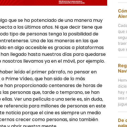
Cóm
Ale
s algo que se ha potenciado de una manera muy
Cada
ecta a los últimos años. Ni que decir tiene que
que 
todo tipo de personas tenga la posibilidad de
segu
 entretenerse. Una de las maneras en las que
trae
ido en algo accesible es gracias a plataformas
que 
 han llegado hasta nuestros días para quedarse
 nosotros llevamos ya en el móvil, por ejemplo.
Reg
Nav
 haber leído el primer párrafo, no pensar en
 o Prime Vídeo, que han sido de lo más
Hemo
ue han proporcionado centenares de horas de
dici
as las personas que, tarde o temprano, se han
hay 
sea 
ellas. Ver una película o una serie es, sin duda,
jugu
e referencia para millones de personas en este
te noticia porque el cine es siempre un medio
acernos crecer como personas, sino también
De 
pal
te y abrir nuestra mente.