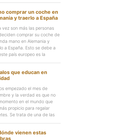
o comprar un coche en
mania y traerlo a España
 vez son más las personas
deciden comprar su coche de
nda mano en Alemania y
rlo a España. Esto se debe a
este país europeo es la
alos que educan en
idad
s empezado el mes de
embre y la verdad es que no
momento en el mundo que
más propicio para regalar
etes. Se trata de una de las
dónde vienen estas
abras