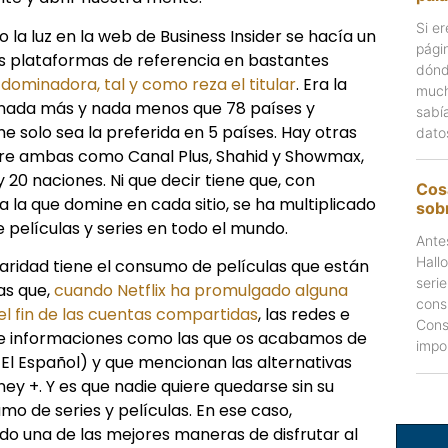
Si er
 la luz en la web de Business Insider se hacía un
pági
s plataformas de referencia en bastantes
dónd
n dominadora, tal y como reza el titular
. Era la
much
 nada más y nada menos que 78 países y
sabí
 solo sea la preferida en 5 países. Hay otras
dato
tre ambas como Canal Plus, Shahid y Showmax,
 20 naciones. Ni que decir tiene que, con
Cos
 la que domine en cada sitio, se ha multiplicado
sobr
películas y series en todo el mundo.
Ante
Hall
aridad tiene el consumo de películas que están
seri
s que,
cuando Netflix ha promulgado alguna
cons
 fin de las cuentas compartidas
, las redes e
Cons
de informaciones como las que os acabamos de
impo
 El Español) y que mencionan las alternativas
ey +. Y es que nadie quiere quedarse sin su
o de series y películas. En ese caso,
do una de las mejores maneras de disfrutar al