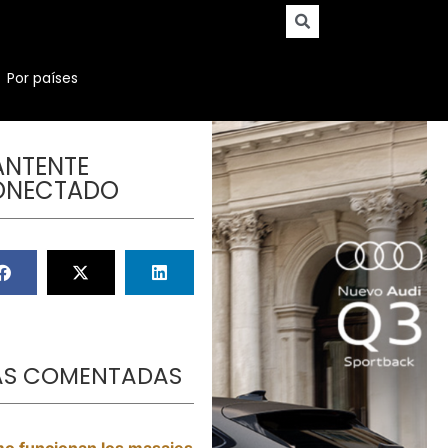
Por países
NTENTE
ONECTADO
S COMENTADAS
o funcionan los masajes