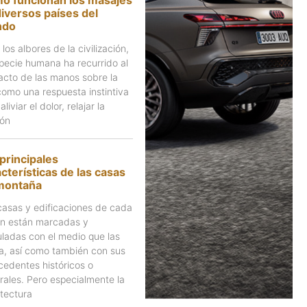
iversos países del
ndo
los albores de la civilización,
specie humana ha recurrido al
acto de las manos sobre la
 como una respuesta instintiva
aliviar el dolor, relajar la
ión
principales
cterísticas de las casas
montaña
casas y edificaciones de cada
ón están marcadas y
uladas con el medio que las
a, así como también con sus
cedentes históricos o
urales. Pero especialmente la
itectura