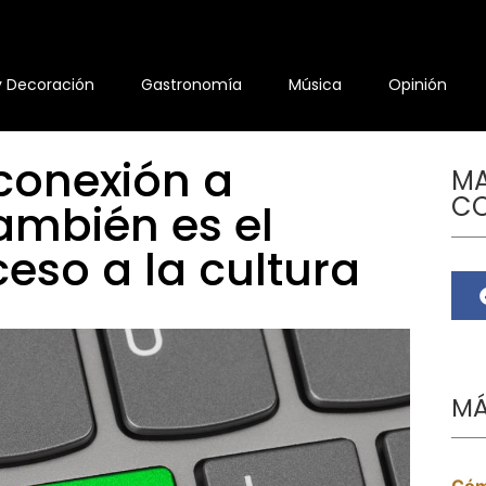
y Decoración
Gastronomía
Música
Opinión
conexión a
MA
C
también es el
eso a la cultura
MÁ
Cóm