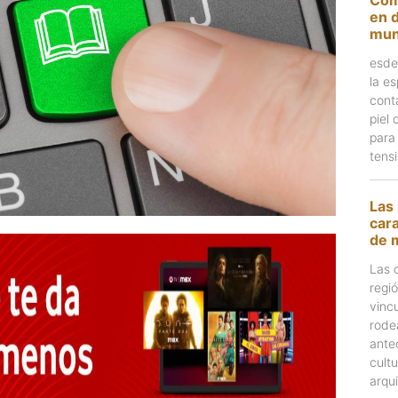
en d
mu
esde 
la e
cont
piel
para 
tens
Las 
cara
de 
Las 
regi
vinc
rode
ante
cult
arqu