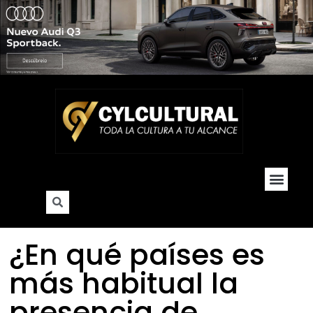
Cultura y Soc
Hogar y De
¿En qué países es
más habitual la
presencia de