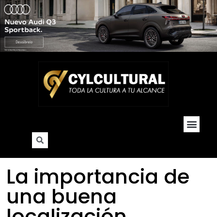
Cultura y Soc
Hogar y De
La importancia de
una buena
localización