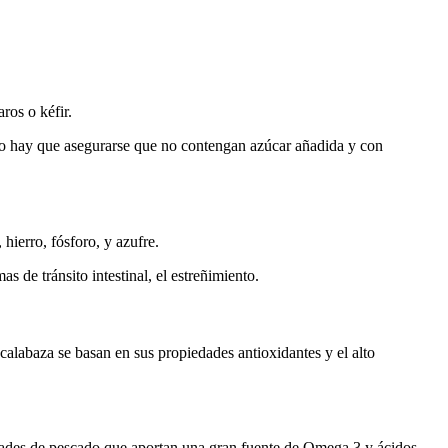
ros o kéfir.
olo hay que asegurarse que no contengan azúcar añadida y con
hierro, fósforo, y azufre.
s de tránsito intestinal, el estreñimiento.
 calabaza se basan en sus propiedades antioxidantes y el alto
edades de pescado que aportan una gran fuente de Omega 3 y ácidos