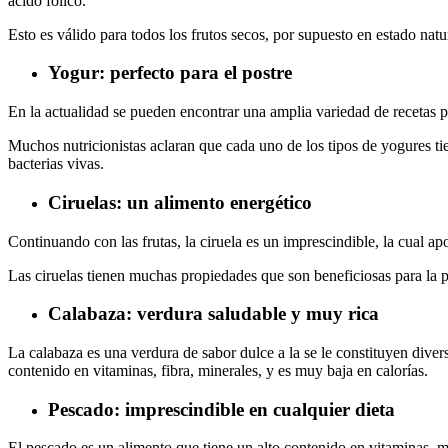
ácido fólico.
Esto es válido para todos los frutos secos, por supuesto en estado natur
Yogur: perfecto para el postre
En la actualidad se pueden encontrar una amplia variedad de recetas pa
Muchos nutricionistas aclaran que cada uno de los tipos de yogures t
bacterias vivas.
Ciruelas: un alimento energético
Continuando con las frutas, la ciruela es un imprescindible, la cual a
Las ciruelas tienen muchas propiedades que son beneficiosas para la pie
Calabaza: verdura saludable y muy rica
La calabaza es una verdura de sabor dulce a la se le constituyen diver
contenido en vitaminas, fibra, minerales, y es muy baja en calorías.
Pescado: imprescindible en cualquier dieta
El pescado es un alimento que tiene un alto contenido en vitaminas, 