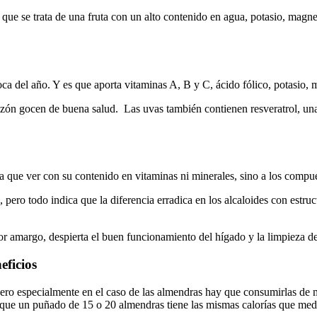
 que se trata de una fruta con un alto contenido en agua, potasio, magnes
a del año. Y es que aporta vitaminas A, B y C, ácido fólico, potasio, ma
razón gocen de buena salud. Las uvas también contienen resveratrol, una 
 que ver con su contenido en vitaminas ni minerales, sino a los compues
 pero todo indica que la diferencia erradica en los alcaloides con estr
amargo, despierta el buen funcionamiento del hígado y la limpieza de la v
eficios
ero especialmente en el caso de las almendras hay que consumirlas de m
ta que un puñado de 15 o 20 almendras tiene las mismas calorías que med