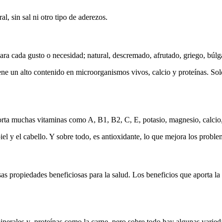
al, sin sal ni otro tipo de aderezos.
ra cada gusto o necesidad; natural, descremado, afrutado, griego, búlga
iene un alto contenido en microorganismos vivos, calcio y proteínas. S
porta muchas vitaminas como A, B1, B2, C, E, potasio, magnesio, calcio, 
l y el cabello. Y sobre todo, es antioxidante, lo que mejora los problema
sas propiedades beneficiosas para la salud. Los beneficios que aporta la
minerales y proteínas como la carne, pero sobre todo hay algunas vari