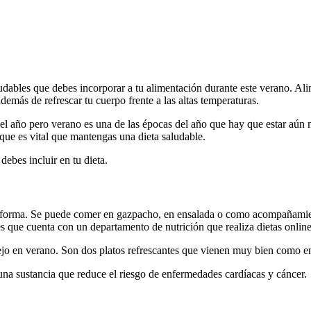
ludables que debes incorporar a tu alimentación durante este verano. A
emás de refrescar tu cuerpo frente a las altas temperaturas.
l año pero verano es una de las épocas del año que hay que estar aún m
que es vital que mantengas una dieta saludable.
ebes incluir en tu dieta.
r forma. Se puede comer en gazpacho, en ensalada o como acompañamien
res que cuenta con un departamento de nutrición que realiza dietas onlin
rejo en verano. Son dos platos refrescantes que vienen muy bien como e
na sustancia que reduce el riesgo de enfermedades cardíacas y cáncer.