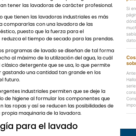
an tener las lavadoras de carácter profesional.
Si er
pági
que tienen las lavadoras industriales es más
dónd
a compararlas con una lavadora de las
much
tico, puesto que la fuerza para el
sabí
e reduzca el tiempo de secado para las prendas.
dato
los programas de lavado se diseñan de tal forma
ho al máximo de la utilización del agua, la cuál
Cos
sobr
l clásico detergente que se usa, lo que permite
r gastando una cantidad tan grande en los
Ante
l futuro.
Hall
seri
rgentes industriales permiten que se deje la
cons
o de higiene al formular los componentes que
Cons
las ropas y así se reducen las posibilidades de
impo
 propia maquinaria de la lavadora.
gía para el lavado