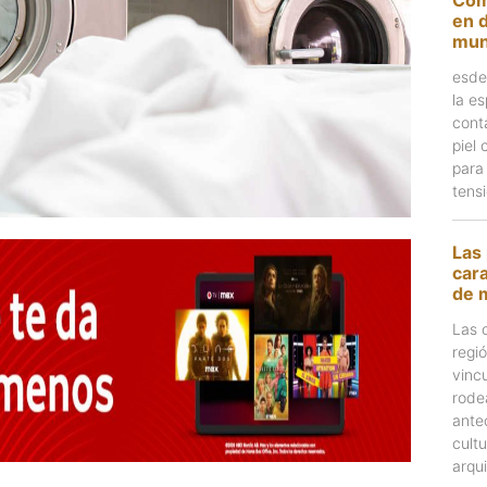
en d
mu
esde 
la e
cont
piel
para 
tens
Las 
cara
de 
Las 
regi
vinc
rode
ante
cult
arqu