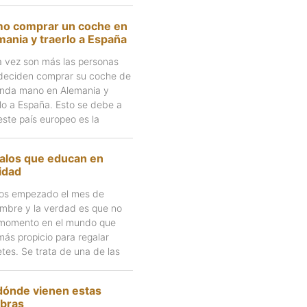
o comprar un coche en
mania y traerlo a España
 vez son más las personas
deciden comprar su coche de
nda mano en Alemania y
rlo a España. Esto se debe a
este país europeo es la
alos que educan en
idad
s empezado el mes de
embre y la verdad es que no
momento en el mundo que
más propicio para regalar
etes. Se trata de una de las
dónde vienen estas
abras