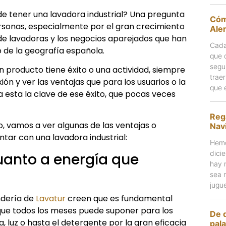
de tener una lavadora industrial? Una pregunta
Cóm
sonas, especialmente por el gran crecimiento
Ale
de lavadoras y los negocios aparejados que han
Cada
o de la geografía española.
que 
segu
n producto tiene éxito o una actividad, siempre
trae
ón y ver las ventajas que para los usuarios o la
que 
a esta la clave de ese éxito, que pocas veces
Reg
, vamos a ver algunas de las ventajas o
Nav
tar con una lavadora industrial:
Hemo
dici
cuanto a energía que
hay 
sea 
jugu
ndería de
Lavatur
creen que es fundamental
que todos los meses puede suponer para los
De 
, luz o hasta el detergente por la gran eficacia
pal