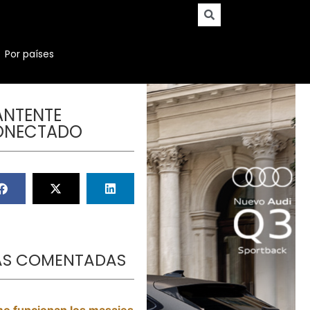
Por países
NTENTE
ONECTADO
S COMENTADAS
o funcionan los masajes