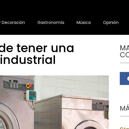
y Decoración
Gastronomía
Música
Opinión
de tener una
MA
C
industrial
MÁ
Cóm