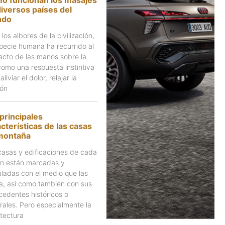
iversos países del
ndo
los albores de la civilización,
specie humana ha recurrido al
acto de las manos sobre la
 como una respuesta instintiva
aliviar el dolor, relajar la
ión
principales
cterísticas de las casas
montaña
casas y edificaciones de cada
ón están marcadas y
uladas con el medio que las
a, así como también con sus
cedentes históricos o
urales. Pero especialmente la
itectura